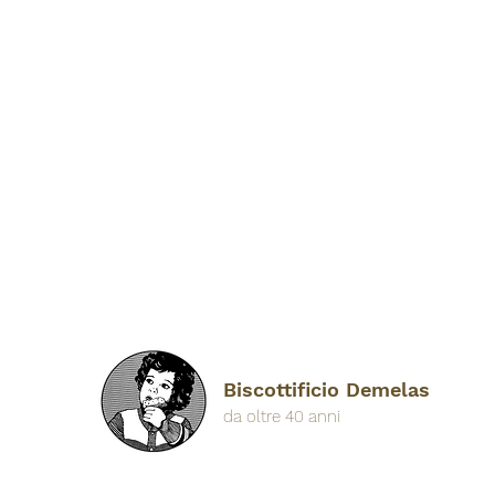
Biscottificio Demelas
da oltre 40 anni