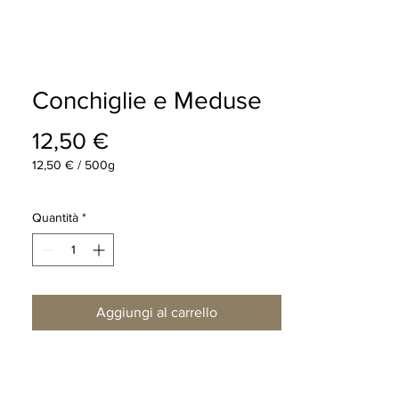
Conchiglie e Meduse
Prezzo
12,50 €
12,50 €
/
500g
12,50 €
ogni
500
Quantità
*
Grammi
Aggiungi al carrello