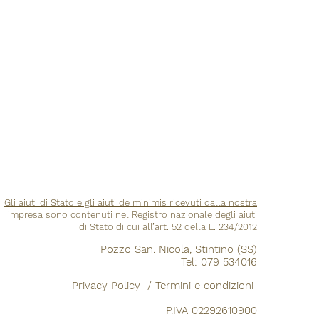
Gli aiuti di Stato e gli aiuti de minimis ricevuti dalla nostra
impresa sono contenuti nel Registro nazionale degli aiuti
di Stato di cui all’art. 52 della L. 234/2012
Pozzo San. Nicola, Stintino (SS)
Tel: 079 534016
Pr
ivacy Policy
/
Termini e condizioni
P.IVA 02292610900