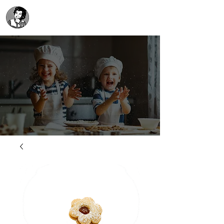
Biscottificio Demelas
da oltre 40 anni