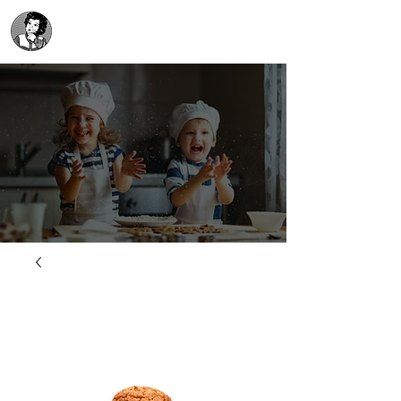
Biscottificio Demelas
da oltre 40 anni